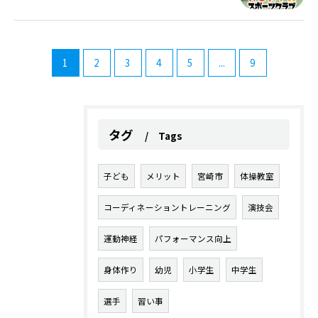
1
2
3
4
5
...
9
タグ
Tags
子ども
メリット
宮崎市
体操教室
コーディネーショントレーニング
演技会
運動神経
パフォーマンス向上
身体作り
幼児
小学生
中学生
選手
習い事