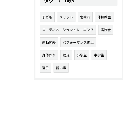
タグ
Tags
子ども
メリット
宮崎市
体操教室
コーディネーショントレーニング
演技会
運動神経
パフォーマンス向上
身体作り
幼児
小学生
中学生
選手
習い事