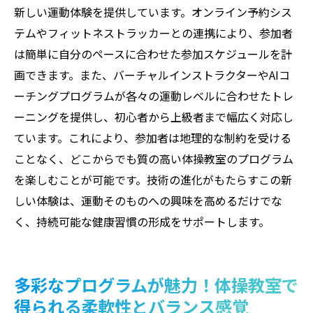
新しい運動体験を提供しています。オンライン予約シス
時間を有効活用するための予約テクニック
テムやフィットネストラッカーとの連携により、参加者
忙しい人のための体操教室の活用法
は簡単に自分のペースに合わせた参加スケジュールを計
予約システムを利用した効率的な通い方
画できます。また、バーチャルインストラクターやAIコ
体操教室での時間管理術
ーチングプログラムが各々の運動レベルに合わせたトレ
予約の際に確認すべきポイント
ーニングを提供し、初心者から上級者まで幅広く対応し
ています。これにより、参加者は地理的な制約を受ける
効率的な体操教室のスケジュール作成方法
ことなく、どこからでも質の高い体操教室のプログラム
体操教室での成長をサポート！年齢や経験に応
を楽しむことが可能です。技術の進化がもたらすこの新
じた効果的なプログラム
しい体験は、運動そのものへの興味を高めるだけでな
初心者向けの基礎プログラム
く、持続可能な健康習慣の形成をサポートします。
中級者向けのステップアップトレーニング
上級者向けの高度な技術習得プログラム
年齢別に選べるプログラムの特徴
多彩なプログラムが魅力！体操教室で
体操教室での成長を促すフィードバックの
得られる柔軟性とバランス感覚