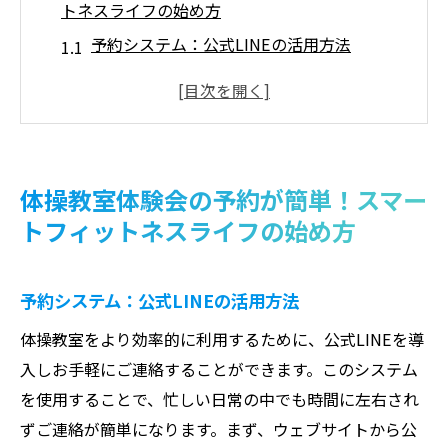
トネスライフの始め方
予約システム：公式LINEの活用方法
予約時の注意点とポイント
キャンセルや変更が簡単で安心
フィットネスライフを豊かにする便利機能
スマートフィットネスがもたらす健康効果
体操教室体験会の予約が簡単！スマー
テクノロジーを駆使した新しい体操教室の
トフィットネスライフの始め方
体験
多彩なプログラムが魅力！体操教室で得られる
予約システム：公式LINEの活用方法
柔軟性とバランス感覚
体操教室をより効率的に利用するために、公式LINEを導
ストレッチを中心とした柔軟性向上プログ
入しお手軽にご連絡することができます。このシステム
ラム
を使用することで、忙しい日常の中でも時間に左右され
バランス感覚を養うための実践的トレーニ
ずご連絡が簡単になります。まず、ウェブサイトから公
ング