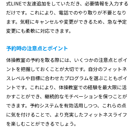
式LINEで友達追加をしていただき、必要情報を入力する
年齢別に選べる多彩なプログラム紹介
だけです。これにより、電話でのやり取りが不要となり
体操教室でのプログラム活用法
ます。気軽にキャンセルや変更ができるため、急な予定
柔軟性とバランス感覚を向上させるための
変更にも柔軟に対応できます。
練習方法
参加者のフィードバックを反映したプログ
予約時の注意点とポイント
ラムの進化
体操教室の予約を取る際には、いくつかの注意点とポイ
体操教室での新しい挑戦！経験豊富なインスト
ントを把握しておくことが大切です。自分のフィットネ
ラクターによる指導の魅力
スレベルや目標に合わせたプログラムを選ぶこともポイ
インストラクターの資格と経験について
ントです。これにより、体操教室での経験を最大限に活
個別指導がもたらす効果とメリット
かすことができ、継続的なモチベーションを保つことが
できます。予約システムを有効活用しつつ、これらの点
新しい技術への挑戦をサポートする環境
に気を付けることで、より充実したフィットネスライフ
安心して学べる指導体制
を楽しむことができるでしょう。
インストラクターから学ぶ体操テクニック