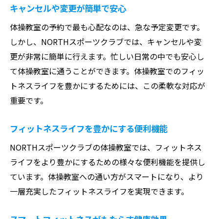
チームとしての成長を促す指導法
キャンセルや変更が簡単で安心
体験を通じて楽しく学ぶ！予約が快適な体操教
体操教室の予約で最も心配なのは、急な予定変更です。
室の利用方法
しかし、NORTHスポーツクラブでは、キャンセルや変
初めての体験参加の流れ
更が非常に簡単に行えます。忙しい日常の中でも安心し
楽しく継続するためのモチベーションの保
て体操教室に通うことができます。体操教室でのフィッ
ち方
トネスライフを豊かにするためには、この柔軟な対応が
体操教室を最大限に活用するためのアドバ
重要です。
イス
フィットネスライフを豊かにする便利機能
家族や友人と一緒に楽しむ方法
体験後のフィードバックの重要性
NORTHスポーツクラブの体操教室では、フィットネス
ライフをより豊かにするための様々な便利機能を提供し
体操教室のスマートな予約システムでフィット
ています。体操教室への通い方がスマートになり、より
ネスライフを充実させる
一層充実したフィットネスライフを実現できます。
フィットネスライフとテクノロジーの融合
体操教室の予約管理で時間を有効活用