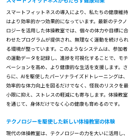
スマートフィットネスがもたらす健康効果
予約システムの導入で得られるメリット
スマートフィットネスの導入により、私たちの健康維持
スマートフィットネスライフのための基礎
はより効率的かつ効果的になっています。最新のテクノ
知識
ロジーを活用した体操教室では、個々の体力や目標に合
柔軟性とバランス感覚を育む体操教室の魅力と
わせたプログラムが提供され、無理なく運動を続けられ
は？
る環境が整っています。このようなシステムは、参加者
柔軟性向上のための特別プログラム
の運動データを記録し、進捗を可視化することで、モチ
バランス感覚を高めるためのトレーニング
ベーションを高め、より健康的な生活を支援します。さ
方法
らに、AIを駆使したパーソナライズドトレーニングは、
体操教室で体感する成長の喜び
効率的な体力向上を図るだけでなく、怪我のリスクを最
小限に抑え、ストレスの軽減にも寄与します。体操教室
柔軟性とバランス感覚の改善事例
を通じて、身体だけでなく心の健康も育めるのです。
健康維持に役立つ体操教室の取り組み
継続的な成長を促すためのサポート体制
テクノロジーを駆使した新しい体操教室の体験
体操教室の魅力を最大限に活用！簡単予約で時
現代の体操教室は、テクノロジーの力を大いに活用し、
間を有効に使おう