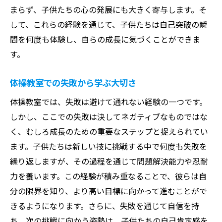
まらず、子供たちの心の発展にも大きく寄与します。そ
挑戦心を育てるための指導法
して、これらの経験を通じて、子供たちは自己突破の瞬
成功体験がもたらす自信と挑戦心
間を何度も体験し、自らの成長に気づくことができま
体操教室を通じて得る成長と挑戦の真髄を探る
す。
体操教室で得られる多様な経験
成長のための挑戦をサポートする環境
体操教室での失敗から学ぶ大切さ
教室内で育まれる挑戦する精神
体操教室では、失敗は避けて通れない経験の一つです。
成長と挑戦のバランスの大切さ
しかし、ここでの失敗は決してネガティブなものではな
く、むしろ成長のための重要なステップと捉えられてい
体操を通じた自分の可能性の発見
ます。子供たちは新しい技に挑戦する中で何度も失敗を
指導者が果たす役割とその影響
繰り返しますが、その過程を通じて問題解決能力や忍耐
日々の活動報告が示す体操教室でのスキル磨き
力を養います。この経験が積み重なることで、彼らは自
のプロセス
分の限界を知り、より高い目標に向かって進むことがで
活動報告から見える子供たちの進歩
きるようになります。さらに、失敗を通じて自信を持
スキル磨きに必要な継続と反復
ち、次の挑戦に向かう姿勢は、子供たちの自己肯定感を