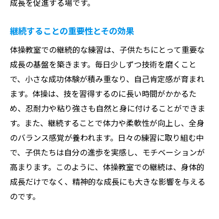
成長を促進する場です。
協調性が挑戦を楽しくする理由
体操教室が提供する協力的な学びの場
継続することの重要性とその効果
挑戦する楽しさを共有する仲間の存在
体操教室での継続的な練習は、子供たちにとって重要な
協調性を養うための指導法と活動
成長の基盤を築きます。毎日少しずつ技術を磨くこと
楽しさを引き出すレッスンの工夫
で、小さな成功体験が積み重なり、自己肯定感が育まれ
協調性と挑戦の相乗効果を体感する
ます。体操は、技を習得するのに長い時間がかかるた
め、忍耐力や粘り強さも自然と身に付けることができま
す。また、継続することで体力や柔軟性が向上し、全身
のバランス感覚が養われます。日々の練習に取り組む中
で、子供たちは自分の進歩を実感し、モチベーションが
高まります。このように、体操教室での継続は、身体的
成長だけでなく、精神的な成長にも大きな影響を与える
のです。