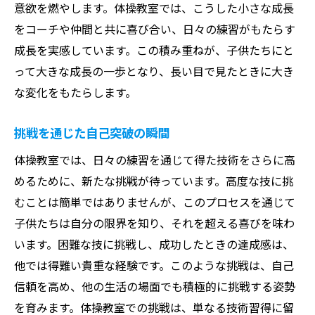
体操教室で仲間と協力し目標達成に向けて成長
意欲を燃やします。体操教室では、こうした小さな成長
する子供たち
をコーチや仲間と共に喜び合い、日々の練習がもたらす
成長を実感しています。この積み重ねが、子供たちにと
チーム活動が育む協調性と信頼関係
って大きな成長の一歩となり、長い目で見たときに大き
共に目標を追い求めることの意義
な変化をもたらします。
協力の楽しさと達成感を経験する
目標達成を目指すプロセスの重要性
挑戦を通じた自己突破の瞬間
仲間から学ぶことができる教訓
体操教室では、日々の練習を通じて得た技術をさらに高
成功を分かち合う喜びと次への挑戦
めるために、新たな挑戦が待っています。高度な技に挑
挑戦を恐れず困難を克服する体操教室の子供た
むことは簡単ではありませんが、このプロセスを通じて
ちの姿
子供たちは自分の限界を知り、それを超える喜びを味わ
困難から逃げずに立ち向かう勇気
います。困難な技に挑戦し、成功したときの達成感は、
挑戦を続けることで得られる成長
他では得難い貴重な経験です。このような挑戦は、自己
信頼を高め、他の生活の場面でも積極的に挑戦する姿勢
失敗を糧にするメンタルの育成
を育みます。体操教室での挑戦は、単なる技術習得に留
応援が力になることを体感する