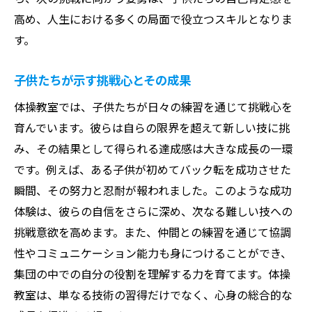
報告がもたらすモチベーションの向上
高め、人生における多くの局面で役立つスキルとなりま
成長を記録することの重要性
す。
具体的な成果を示す報告の内容
子供たちが示す挑戦心とその成果
報告から得られる次へのヒントと目標
体操教室では、子供たちが日々の練習を通じて挑戦心を
体操教室での経験がもたらす成功体験と子供た
育んでいます。彼らは自らの限界を超えて新しい技に挑
ちの変化
み、その結果として得られる達成感は大きな成長の一環
成功体験が子供たちに与える影響と変化
です。例えば、ある子供が初めてバック転を成功させた
体操教室での経験がもたらす自信の芽生え
瞬間、その努力と忍耐が報われました。このような成功
変化を促す指導者のアプローチ
体験は、彼らの自信をさらに深め、次なる難しい技への
体操を通じた自己発見と成長の過程
挑戦意欲を高めます。また、仲間との練習を通じて協調
成功と失敗から学ぶことの重要性
性やコミュニケーション能力も身につけることができ、
体操教室がもたらす新しい挑戦への意欲
集団の中での自分の役割を理解する力を育てます。体操
体操教室で育む協調性と挑戦する楽しさの関係
教室は、単なる技術の習得だけでなく、心身の総合的な