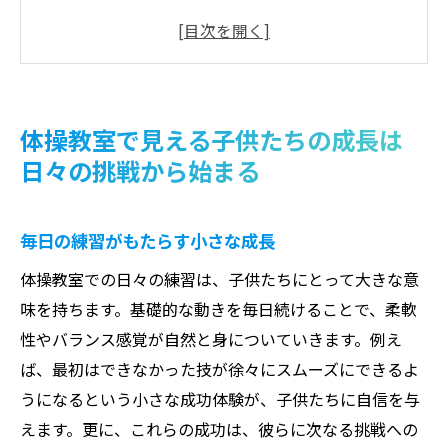
挑戦を通じた自己突破の瞬間
体操教室での失敗から学ぶ大切さ
子供たちが示す挑戦心とその成果
継続することの重要性とその効果
体操教室で見える子供たちの成長は
親子で共有する成長の喜び
日々の挑戦から始まる
体操教室の活動報告が示すスキル向上と自信の
深まり
毎日の練習がもたらす小さな成長
スキル向上のための効果的な練習法
体操教室での日々の練習は、子供たちにとって大きな意
成功体験が自信に繋がる理由
味を持ちます。基礎的な動きを毎日続けることで、柔軟
フィードバックを活かした成長のプロセス
性やバランス感覚が自然と身についていきます。例え
自信を築くためのステップと挑戦
ば、最初はできなかった技が徐々にスムーズにできるよ
スキルアップのための目標設定方法
うになるという小さな成功体験が、子供たちに自信を与
仲間との切磋琢磨がもたらす成長
えます。更に、これらの成功は、彼らに次なる挑戦への