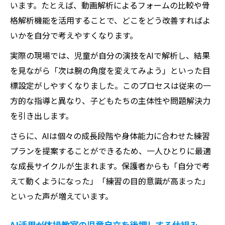
います。たとえば、動画解析によるフォームの比較や骨
体操教室の運動スキル向上にAIが果たす役
格解析機能を活用することで、どこをどう改善すればよ
割とは
いかを自分で考えやすくなります。
AIを使った体操教室の個別トレーニングサ
イクル
実際の現場では、児童が自分の演技をAIで解析し、結果
体操教室におけるAIトレーニングアプリの
を見ながら「次は腕の角度を変えてみよう」といった目
実践例
標設定がしやすくなりました。このプロセスは従来の一
方的な指導と異なり、子どもたちの主体性や問題解決力
AI活用で体操教室の運動能力が大きく変わ
を引き出します。
る理由
体操教室のAI導入によるスキルアップ事例
さらに、AIは個々の成長段階や身体能力に合わせた練習
を紹介
プランを提案することができるため、一人ひとりに最適
な成長サイクルが生まれます。保護者からも「自分で考
AIを取り入れた体操教室で自信と成長を手に入
えて動くようになった」「練習の目的意識が高まった」
れよう
といった声が増えています。
AIで体操教室が子どもの自信を育む仕組み
を解説
AI活用が体操教室の児童自立を後押しする仕組み