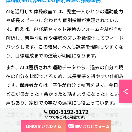
AIを活用した体操教室では、児童一人ひとりの運動能力
や成長スピードに合わせた個別指導が実現されていま
す。例えば、跳び箱やマット運動のフォームをAIが自動
解析し、苦手な動作や姿勢のズレを数値化してフィード
バックします。この結果、本人も課題を理解しやすくな
り、目標達成までの道筋が明確になります。
また、AIは蓄積された運動データから、過去の自分と現
在の自分を比較できるため、成長実感を得やすい仕組み
です。保護者からは「子供が自分で動画を見て、今日は
どこが良かった・悪かったと話すようになった」という
声もあり、家庭での学びの連携にも役立っています。
080-3192-3172
注意点として、個別最適化された指導が逆に「できな
いつでもご対応可能です。
い」部分の強調につながらないよう、成功体験を重視し
LINEお問い合わせ
問い合わせフォーム