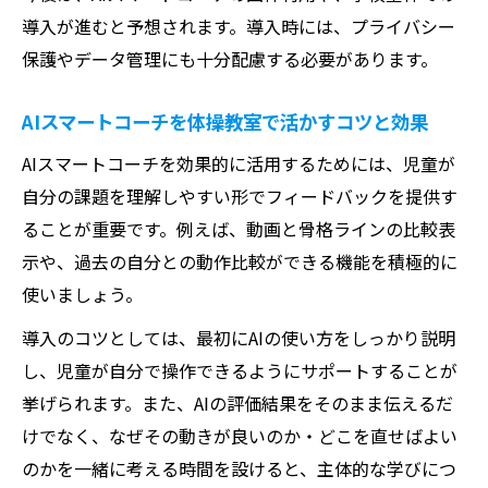
体操教室のAI導入がもたらす教育の新しい
導入が進むと予想されます。導入時には、プライバシー
未来像
保護やデータ管理にも十分配慮する必要があります。
AI活用で広がる体操教室の未来型学び体験
AIスマートコーチを体操教室で活かすコツと効果
体操教室におけるAI実践が開く次世代の教
AIスマートコーチを効果的に活用するためには、児童が
育環境
自分の課題を理解しやすい形でフィードバックを提供す
AI導入体操教室で期待される子どもの成長
ることが重要です。例えば、動画と骨格ラインの比較表
戦略
示や、過去の自分との動作比較ができる機能を積極的に
体操教室の未来を変えるAIと協働する学び
使いましょう。
方
導入のコツとしては、最初にAIの使い方をしっかり説明
し、児童が自分で操作できるようにサポートすることが
挙げられます。また、AIの評価結果をそのまま伝えるだ
けでなく、なぜその動きが良いのか・どこを直せばよい
のかを一緒に考える時間を設けると、主体的な学びにつ