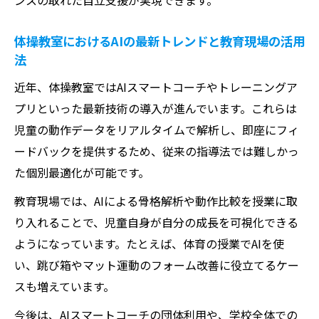
ンスの取れた自立支援が実現できます。
動画解析AIが体操教室に与える新たな学習
体験
体操教室におけるAIの最新トレンドと教育現場の活用
体操教室で動画とAIを融合した新練習メソ
法
ッド
近年、体操教室ではAIスマートコーチやトレーニングア
運動指導にAIを用いた体操教室の実践と効果
プリといった最新技術の導入が進んでいます。これらは
体操教室の運動指導にAIを取り入れるメリ
児童の動作データをリアルタイムで解析し、即座にフィ
ット
ードバックを提供するため、従来の指導法では難しかっ
AI導入体操教室で見られる指導効果の変化
た個別最適化が可能です。
体操教室AI活用による個別最適な指導事例
教育現場では、AIによる骨格解析や動作比較を授業に取
AIが体操教室の運動目標達成をサポートす
り入れることで、児童自身が自分の成長を可視化できる
る流れ
ようになっています。たとえば、体育の授業でAIを使
い、跳び箱やマット運動のフォーム改善に役立てるケー
体操教室でAIスマートコーチを活用した実
スも増えています。
践法
体操教室におけるAI導入が生み出す未来の学び
今後は、AIスマートコーチの団体利用や、学校全体での