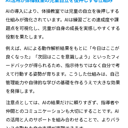
体操教室のAI活用が成長に与える心理的メ
AIの導入により、体操教室では児童の自立を後押しする
リット
仕組みが強化されています。AIは練習ごとの達成度や課
AI導入体操教室の自己肯定感アップの秘訣
題点を可視化し、児童が自身の成長を実感しやすくする
とは
役割を果たします。
体操教室でAI活用が生む挑戦と成功の体験
例えば、AIによる動作解析結果をもとに「今日はここが
談
良くなった」「次回はここを意識しよう」といったフィ
AIが体操教室での継続的成長を支える理由
ードバックが得られるため、指示待ちではなく自分で考
動画解析を活かした体操教室の革新的メソッド
えて行動する姿勢が育ちます。こうした仕組みは、自己
体操教室での動画解析AIによるフォーム改
管理能力や自律的な学びの基礎を作るうえで大きな効果
善法
を発揮します。
AIスマートコーチ活用で体操教室の動作比
注意点としては、AIの結果だけに頼りすぎず、指導者や
較が進化
仲間とのコミュニケーションも大切にすることです。AI
体操教室動画解析AIで個別指導が実現する
の活用と人のサポートを組み合わせることで、よりバラ
仕組み